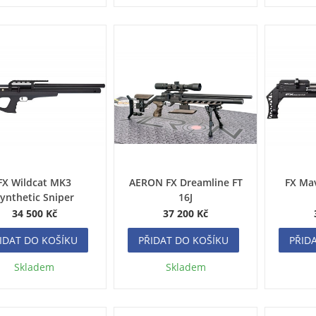
FX Wildcat MK3
AERON FX Dreamline FT
FX Ma
ynthetic Sniper
16J
34 500 Kč
37 200 Kč
IDAT DO KOŠÍKU
PŘIDAT DO KOŠÍKU
PŘID
Skladem
Skladem