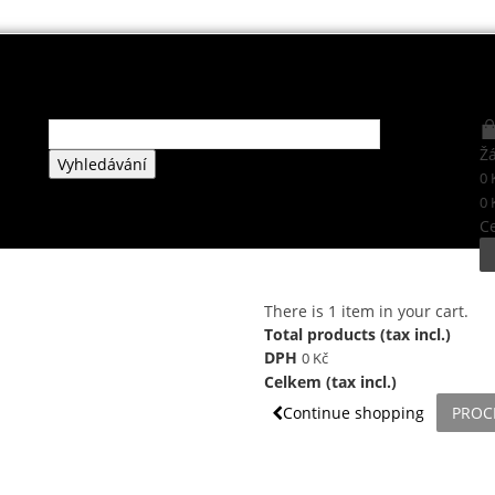
Ž
Vyhledávání
0 
0 
C
There is 1 item in your cart.
Total products (tax incl.)
DPH
0 Kč
Celkem (tax incl.)
Continue shopping
PROC