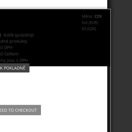
Měna :
CZK
Eur (EUR)
Kč (CZK)
Košík
(prázdný)
ádné produkty
DPH
Kč
Celkem
Kč
eny jsou s DPH
K POKLADNĚ
EED TO CHECKOUT