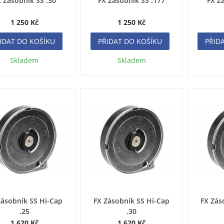
 Zásobník SS .30
FX Zásobník SS .177
FX Z
1 250 Kč
1 250 Kč
IDAT DO KOŠÍKU
PŘIDAT DO KOŠÍKU
PŘID
Skladem
Skladem
Zásobník SS Hi-Cap
FX Zásobník SS Hi-Cap
FX Zás
.25
.30
1 620 Kč
1 620 Kč