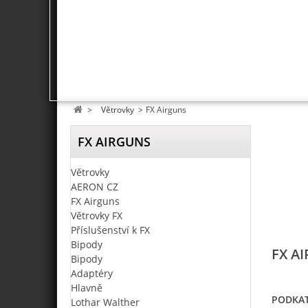
>
Větrovky
>
FX Airguns
FX AIRGUNS
Větrovky
AERON CZ
FX Airguns
Větrovky FX
Příslušenství k FX
Bipody
FX A
Bipody
Adaptéry
Hlavně
PODKAT
Lothar Walther