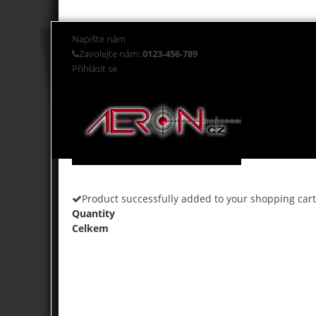
Napište nám
Zavolejte nám:
0123-456-789
Přihlásit se
Product successfully added to your shopping cart
Quantity
Celkem