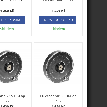
ásobník SS .25
FX Zásobník SS .22
1 250 Kč
1 250 Kč
AT DO KOŠÍKU
PŘIDAT DO KOŠÍKU
Skladem
Skladem
obník SS Hi-Cap
FX Zásobník SS Hi-Cap
.22
.177
1 620 Kč
1 620 Kč