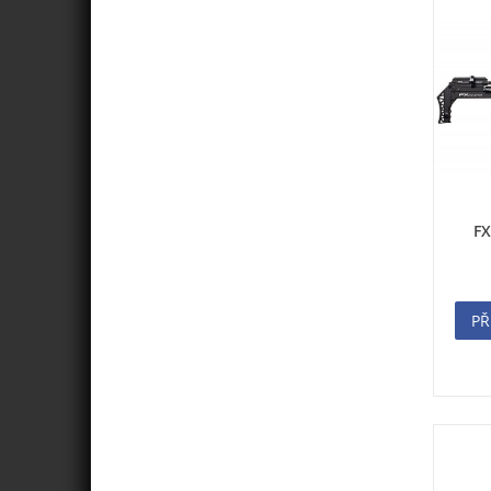
FX
PŘ