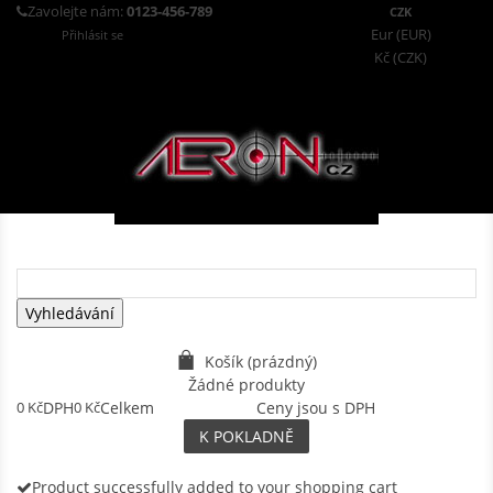
Zavolejte nám:
0123-456-789
CZK
Eur (EUR)
Přihlásit se
Kč (CZK)
Vyhledávání
Košík
(prázdný)
Žádné produkty
0 Kč
DPH
0 Kč
Celkem
Ceny jsou s DPH
K POKLADNĚ
Product successfully added to your shopping cart